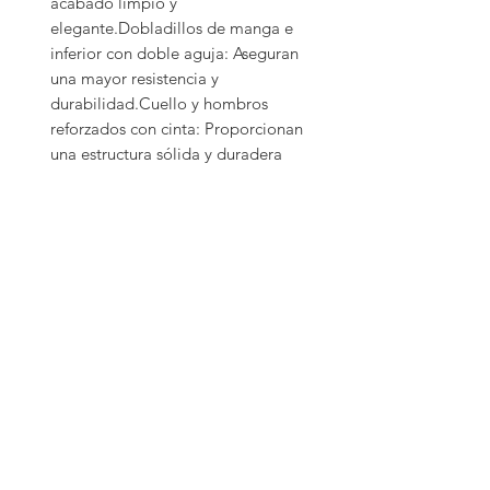
acabado limpio y 
elegante.Dobladillos de manga e 
inferior con doble aguja: Aseguran 
una mayor resistencia y 
durabilidad.Cuello y hombros 
reforzados con cinta: Proporcionan 
una estructura sólida y duradera 
que mantiene la forma de la 
camiseta lavado tras 
lavado.Producción:

Este producto se fabrica bajo 
demanda, lo que garantiza la 
frescura y calidad de cada prenda. 
Sin mínimos de pedido, cada 
camiseta se produce especialmente 
para ti.Instrucciones de 
Cuidado:Lavar a máquina en frío 
con colores similares.Usar secadora 
a baja temperatura o secar al 
aire.No usar blanqueador.Planchar 