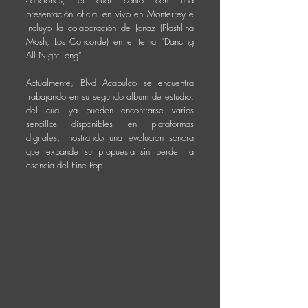
canciones, el cual contó con una
presentación oficial en vivo en Monterrey e
incluyó la colaboración de Jonaz (Plastilina
Mosh, Los Concorde) en el tema “Dancing
All Night Long”.
Actualmente, Blvd Acapulco se encuentra
trabajando en su segundo álbum de estudio,
del cual ya pueden encontrarse varios
sencillos disponibles en plataformas
digitales, mostrando una evolución sonora
que expande su propuesta sin perder la
esencia del Fine Pop.