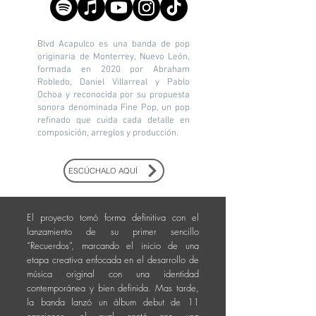
Blvd Acapulco es una banda de pop
originaria de Monterrey, Nuevo León,
formada en 2020 por Abraham
Robledo, Daniel Villarreal y Pablo
Ochoa y reconocida por su propuesta
sonora denominada Fine Pop, un pop
refinado que cuida cada detalle en
composición, arreglos y producción.
ESCÚCHALO AQUÍ
El proyecto tomó forma definitiva con el
lanzamiento de su primer sencillo
“Recuerdos”, marcando el inicio de una
etapa creativa enfocada en el desarrollo de
música original con una identidad
contemporánea y bien definida. Mas tarde,
la banda lanzó un álbum debut de 11