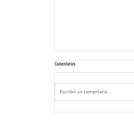
Comentarios
Félis - Ojos Caramelo
Escribir un comentario...