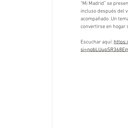
“Mi Madrid” se presen
incluso después del 
acompañado. Un tema q
convertirse en hogar s
Escuchar aquí: 
https:
si=nobLUupSR368E