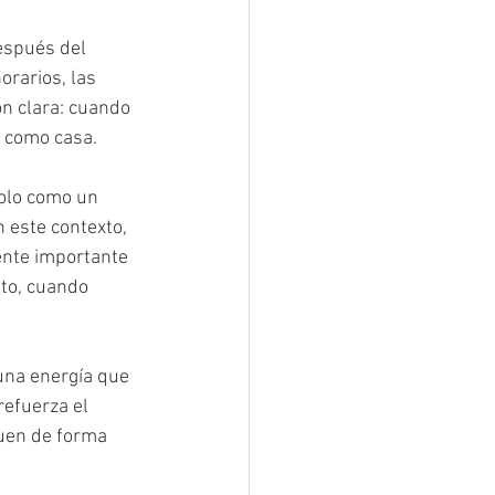
espués del 
orarios, las 
ón clara: cuando 
e como casa.
solo como un 
 este contexto, 
ente importante 
nto, cuando 
 una energía que 
efuerza el 
guen de forma 