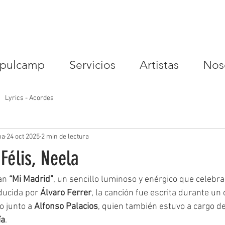
pulcamp
Servicios
Artistas
Nos
Lyrics - Acordes
ma
24 oct 2025
2 min de lectura
Félis, Neela
an 
“Mi Madrid”
, un sencillo luminoso y enérgico que celebr
ducida por 
Álvaro Ferrer
, la canción fue escrita durante un
 junto a 
Alfonso Palacios
, quien también estuvo a cargo de
ía
.