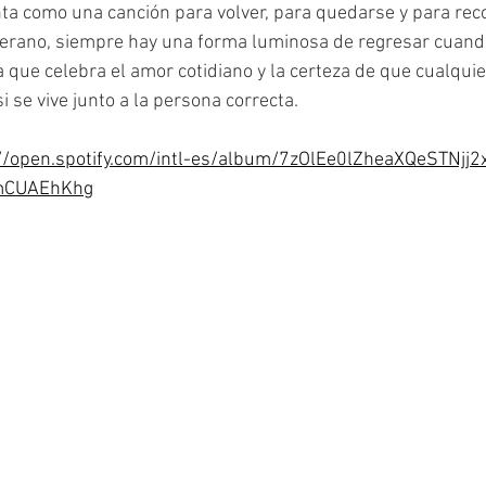
ta como una canción para volver, para quedarse y para rec
verano, siempre hay una forma luminosa de regresar cuand
ue celebra el amor cotidiano y la certeza de que cualquie
i se vive junto a la persona correcta.
//open.spotify.com/intl-es/album/7zOlEe0lZheaXQeSTNjj2
mCUAEhKhg