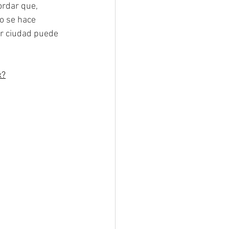
ordar que, 
o se hace 
r ciudad puede 
x?