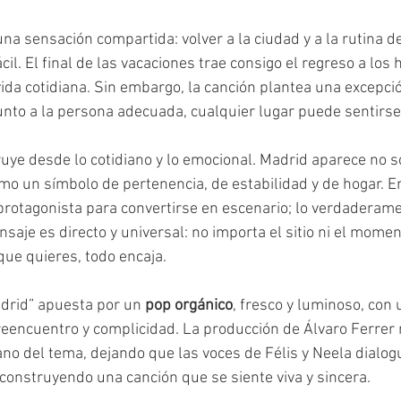
una sensación compartida: volver a la ciudad y a la rutina d
il. El final de las vacaciones trae consigo el regreso a los h
vida cotidiana. Sin embargo, la canción plantea una excepci
unto a la persona adecuada, cualquier lugar puede sentirs
ruye desde lo cotidiano y lo emocional. Madrid aparece no 
omo un símbolo de pertenencia, de estabilidad y de hogar. En
 protagonista para convertirse en escenario; lo verdaderam
saje es directo y universal: no importa el sitio ni el mome
que quieres, todo encaja.
drid” apuesta por un 
pop orgánico
, fresco y luminoso, con
eencuentro y complicidad. La producción de Álvaro Ferrer r
cano del tema, dejando que las voces de Félis y Neela dialo
s, construyendo una canción que se siente viva y sincera.